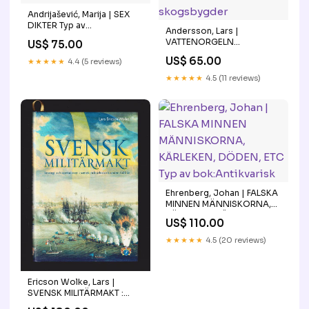
Andrijašević, Marija | SEX
DIKTER Typ av
Andersson, Lars |
bok:Antikvarisk
VATTENORGELN
US$ 75.00
norrländska skogsbygder
US$ 65.00
★★★★★
4.4 (5 reviews)
★★★★★
4.5 (11 reviews)
Ehrenberg, Johan | FALSKA
MINNEN MÄNNISKORNA,
KÄRLEKEN, DÖDEN, ETC
US$ 110.00
Typ av bok:Antikvarisk
★★★★★
4.5 (20 reviews)
Ericson Wolke, Lars |
SVENSK MILITÄRMAKT :
strategi och operationer i