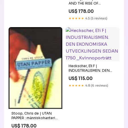
AND THE RISE OF
CAPITALSIM : ─ An historical
US$ 178.00
study (Holland memorial
lectures, 1922) Typ av
★★★★★
4.5 (5 reviews)
bok:Antikvarisk
Heckscher, Eli F |
INDUSTRIALISMEN. DEN
EKONOMISKA
US$ 115.00
UTVECKLINGEN SEDAN
1750 _Kvinnoporträtt
★★★★★
4.8 (6 reviews)
Stoop, Chris de | UTAN
PAPPER : människohantering
i dagens Europa nalle
US$ 178.00